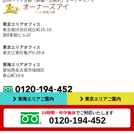
訪問ペット火葬（葬儀・お葬式）オーナーズアイ
東京エリアオフィス
東京都渋谷区桜丘町15-19
第8東都ビル1F
東京エリアオフィス
東京江東区亀戸5-29-6
東海エリアオフィス
愛知県名古屋市瑞穂区
春山町19-6
東海エリアご案内
東京エリアご案内
24時間・年中無休
でご対応いたします
0120-194-452
Copyright ©
訪問ペット火葬（葬儀・お葬式） オーナーズアイ
All Rights Reserved.