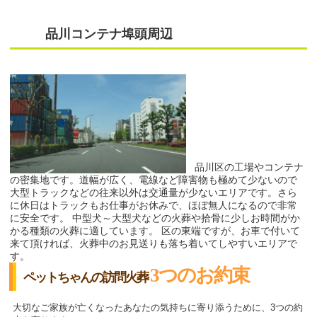
品川コンテナ埠頭周辺
品川区の工場やコンテナ
の密集地です。道幅が広く、電線など障害物も極めて少ないので
大型トラックなどの往来以外は交通量が少ないエリアです。さら
に休日はトラックもお仕事がお休みで、ほぼ無人になるので非常
に安全です。 中型犬～大型犬などの火葬や拾骨に少しお時間がか
かる種類の火葬に適しています。 区の東端ですが、お車で付いて
来て頂ければ、火葬中のお見送りも落ち着いてしやすいエリアで
す。
3つのお約束
ペットちゃんの訪問火葬
大切なご家族が亡くなったあなたの気持ちに寄り添うために、3つの約