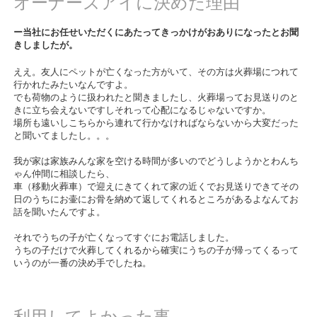
オーナーズアイに決めた理由
ー当社にお任せいただくにあたってきっかけがおありになったとお聞
きしましたが。
ええ。友人にペットが亡くなった方がいて、その方は火葬場につれて
行かれたみたいなんですよ。
でも荷物のように扱われたと聞きましたし、火葬場ってお見送りのと
きに立ち会えないですしそれって心配になるじゃないですか。
場所も遠いしこちらから連れて行かなければならないから大変だった
と聞いてましたし。。。
我が家は家族みんな家を空ける時間が多いのでどうしようかとわんち
ゃん仲間に相談したら、
車（移動火葬車）で迎えにきてくれて家の近くでお見送りできてその
日のうちにお壷にお骨を納めて返してくれるところがあるよなんてお
話を聞いたんですよ。
それでうちの子が亡くなってすぐにお電話しました。
うちの子だけで火葬してくれるから確実にうちの子が帰ってくるって
いうのが一番の決め手でしたね。
利用してよかった事